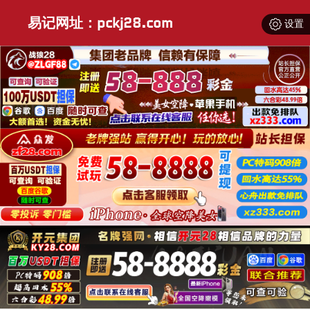
易记网址：pckj28.com
设置